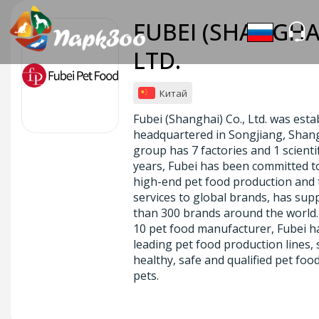
FUBEI (SHANGHAI
LTD.
Китай
Fubei (Shanghai) Co., Ltd. was esta
headquartered in Songjiang, Shan
group has 7 factories and 1 scienti
years, Fubei has been committed t
high-end pet food production and 
services to global brands, has su
than 300 brands around the world.
10 pet food manufacturer, Fubei h
leading pet food production lines,
healthy, safe and qualified pet foo
pets.